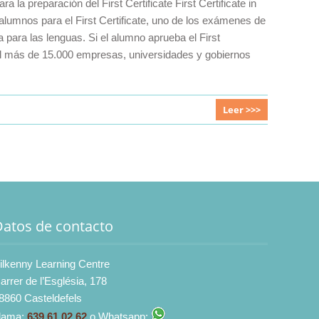
a la preparación del First Certificate First Certificate in
alumnos para el First Certificate, uno de los exámenes de
a para las lenguas. Si el alumno aprueba el First
bal más de 15.000 empresas, universidades y gobiernos
Leer >>>
Datos de contacto
ilkenny Learning Centre
arrer de l’Església, 178
8860 Casteldefels
lama:
639 61 02 62
o Whatsapp: