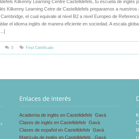
ldefels Kilkenny Learning Centre Castelldefels, tu escuela de inglés par
glés Kilkenny Learning Cetre de Castelldefels preparamos a nuestros 
e Cambridge, el cual equivale al nivel B2 a nivel Europeo de Referenci
ablar el idioma inglés de manera eficiente en sociedad. A escala glo
[…]
0
First Certificate
Enlaces de interés
Academia de inglés en Castelldefels
,
Gavà
K
Clases de inglés en Castelldefels
,
Gavà
C
s?
Clases de español en Castelldefels
,
Gavà
0
Matrícula de inglés en Castelldefels ,
Gavà
L