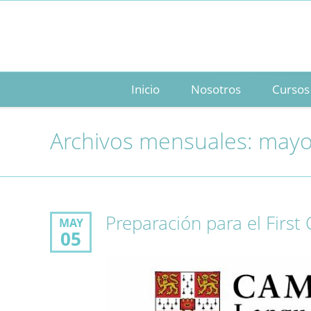
Inicio
Nosotros
Cursos
Archivos mensuales: may
Preparación para el First 
MAY
05