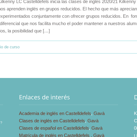
 Kilkenny LC Castelldefels inicia las clases de inglés 2020/21 Kilken
mnos aprenden inglés en grupos reducidos. El hecho que más aprecian
y experimentados conjuntamente con ofrecer grupos reducidos. En for
ferencial que nos facilita mucho el poder mantener a nuestros alum
os, la posibilidad que […]
cio de curso
Enlaces de interés
Academia de inglés en Castelldefels
,
Gavà
K
Clases de inglés en Castelldefels
,
Gavà
C
s?
Clases de español en Castelldefels
,
Gavà
0
Matrícula de inglés en Castelldefels ,
Gavà
L