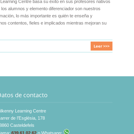
ny Learning Centre basa su éxito en sus profesores nativos
 los alumnos y elemento diferenciador son nuestros
mación, lo más importante es quién te enseña y
nos contentos, fieles e implicados mientras mejoran su
Leer >>>
Datos de contacto
ilkenny Learning Centre
arrer de l’Església, 178
8860 Casteldefels
lama:
639 61 02 62
o Whatsapp: