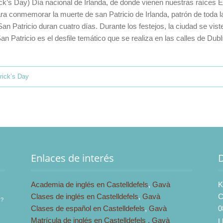
ick’s Day) Día nacional de Irlanda, de donde vienen nuestras raíces El
 conmemorar la muerte de san Patricio de Irlanda, patrón de toda la 
San Patricio duran cuatro días. Durante los festejos, la ciudad se vis
 Patricio es el desfile temático que se realiza en las calles de Dublí
rick’s Day
Enlaces de interés
Academia de inglés en Castelldefels
,
Gavà
K
Clases de inglés en Castelldefels
,
Gavà
C
s?
Clases de español en Castelldefels
,
Gavà
0
Matrícula de inglés en Castelldefels ,
Gavà
L