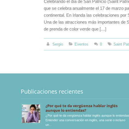
Celebrando el día de San Patricio (Saint Patr
que se celebra anualmente el 17 de marzo para
continental. En Irlanda las celebraciones por 
Una de las atracciones más importantes de San
de prenda de color verde que […]
Sergio
Eventos
0
Saint Pat
Publicaciones recientes
¿Por qué te da vergüenza hablar inglés
aunque lo entiendas?
¿Por qué te da vergüenza hablar inglés aunque lo entienda
Entender una conversación en inglés, una serie o incluso
un