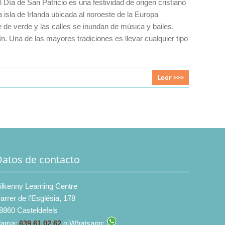
 Día de San Patricio es una festividad de origen cristiano
isla de Irlanda ubicada al noroeste de la Europa
te de verde y las calles se inundan de música y bailes.
n. Una de las mayores tradiciones es llevar cualquier tipo
Leer >>>
Datos de contacto
ilkenny Learning Centre
arrer de l’Església, 178
8860 Casteldefels
lama:
639 61 02 62
o Whatsapp: