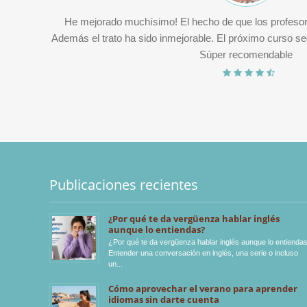
oon
He mejorado muchísimo! El hecho de que los profesor
our
Además el trato ha sido inmejorable. El próximo curso se
Súper recomendable
Publicaciones recientes
¿Por qué te da vergüenza hablar inglés
aunque lo entiendas?
¿Por qué te da vergüenza hablar inglés aunque lo entienda
Entender una conversación en inglés, una serie o incluso
un
Cómo aprovechar el verano para aprender
idiomas sin darte cuenta