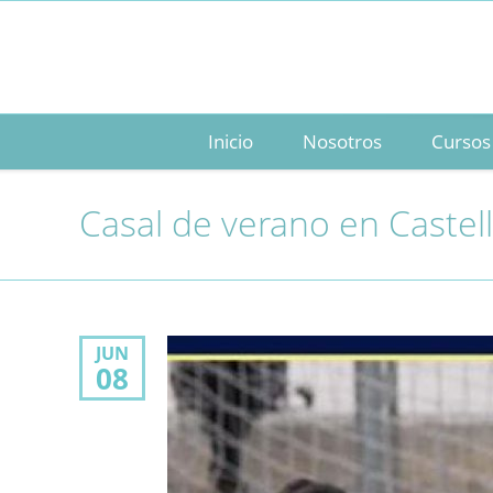
Inicio
Nosotros
Cursos
Casal de verano en Castel
JUN
08