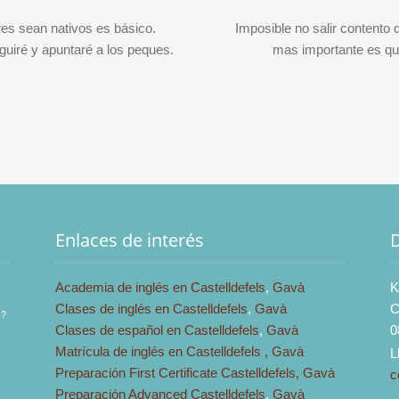
es sean nativos es básico.
Imposible no salir contento 
guiré y apuntaré a los peques.
mas importante es que
Enlaces de interés
Academia de inglés en Castelldefels
,
Gavà
K
Clases de inglés en Castelldefels
,
Gavà
C
s?
Clases de español en Castelldefels
,
Gavà
0
Matrícula de inglés en Castelldefels ,
Gavà
L
Preparación First Certificate Castelldefels,
Gavà
c
Preparación Advanced Castelldefels
,
Gavà