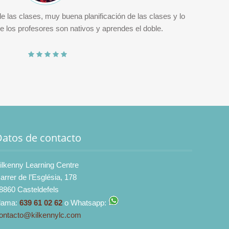
de las clases, muy buena planificación de las clases y lo
G
 los profesores son nativos y aprendes el doble.
Datos de contacto
ilkenny Learning Centre
arrer de l’Església, 178
8860 Casteldefels
lama:
639 61 02 62
o Whatsapp:
ontacto@kilkennylc.com