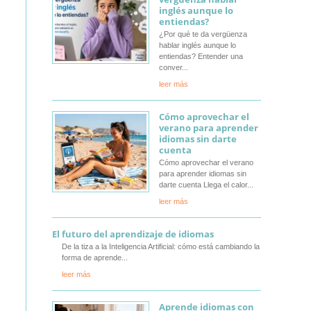
inglés aunque lo
entiendas?
¿Por qué te da vergüenza
hablar inglés aunque lo
entiendas? Entender una
conver
leer más
Cómo aprovechar el
verano para aprender
idiomas sin darte
cuenta
Cómo aprovechar el verano
para aprender idiomas sin
darte cuenta Llega el calor
leer más
El futuro del aprendizaje de idiomas
De la tiza a la Inteligencia Artificial: cómo está cambiando la
forma de aprende
leer más
Aprende idiomas con