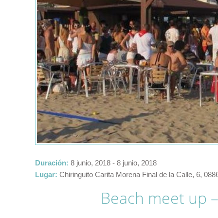
Duración:
8 junio, 2018
-
8 junio, 2018
Lugar:
Chiringuito Carita Morena Final de la Calle, 6, 08
Beach meet up –