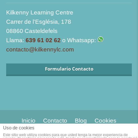
Kilkenny Learning Centre
Carrer de l’Església, 178
08860 Casteldefels
Llama:
639 61 02 62
o Whatsapp:
contacto@kilkennylc.com
Formulario Contacto
Inicio
Contacto
Blog
Cookies
Uso de cookies
© 2023. Designed by
Guia33 SL.
Grupo
Este sitio web utiliza cookies para que usted tenga la mejor experiencia de