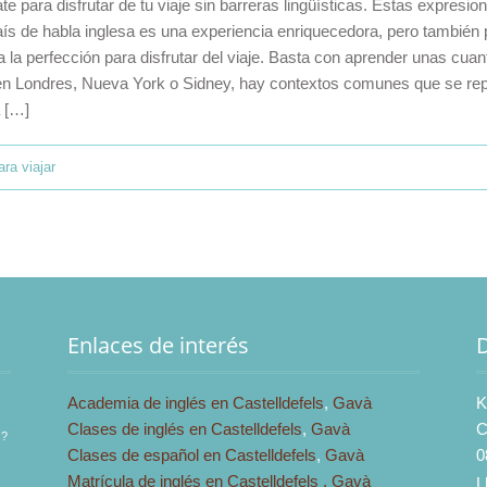
te para disfrutar de tu viaje sin barreras lingüísticas. Estas expres
aís de habla inglesa es una experiencia enriquecedora, pero también 
 la perfección para disfrutar del viaje. Basta con aprender unas cua
en Londres, Nueva York o Sidney, hay contextos comunes que se repiten
a […]
ara viajar
Enlaces de interés
Academia de inglés en Castelldefels
,
Gavà
K
Clases de inglés en Castelldefels
,
Gavà
C
s?
Clases de español en Castelldefels
,
Gavà
0
Matrícula de inglés en Castelldefels ,
Gavà
L