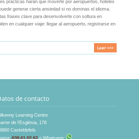
iones prácticas harán que moverte por aeropuertos, hoteles
puede generar cierta ansiedad si no dominas el idioma.
ntas frases clave para desenvolverte con soltura en
 en cualquier viaje: llegar al aeropuerto, registrarse en
Leer >>>
Datos de contacto
ilkenny Learning Centre
arrer de l’Església, 178
8860 Casteldefels
lama:
639 61 02 62
o Whatsapp: