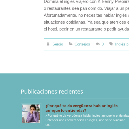
Domina el inglés viajero con Kilkenny Prepára
o restaurantes sea pan comido. Viajar a un p
Afortunadamente, no necesitas hablar inglés a
situaciones cotidianas. Ya sea que aterrices 
el hotel, pedir en un restaurante o pedir ayud
Sergio
Consejos
0
Inglés p
Publicaciones recientes
¿Por qué te da vergüenza hablar inglés
aunque lo entiendas?
¿Por qué te da vergüenza hablar inglés aunque lo entienda
Entender una conversación en inglés, una serie o incluso
un