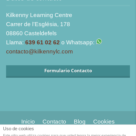
Kilkenny Learning Centre
Carrer de l’Església, 178
08860 Casteldefels
Llama:
639 61 02 62
o Whatsapp:
contacto@kilkennylc.com
Formulario Contacto
Inicio
Contacto
Blog
Cookies
Uso de cookies
Este sitio web utiliza cookies para que usted tenga la mejor experiencia de