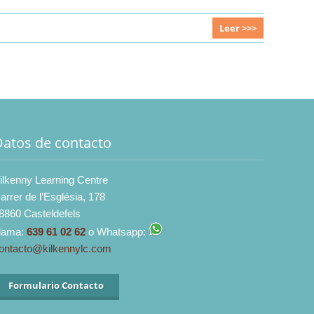
Leer >>>
Datos de contacto
ilkenny Learning Centre
arrer de l’Església, 178
8860 Casteldefels
lama:
639 61 02 62
o Whatsapp:
ontacto@kilkennylc.com
Formulario Contacto