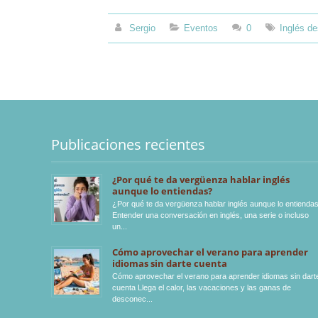
Sergio
Eventos
0
Inglés d
Publicaciones recientes
¿Por qué te da vergüenza hablar inglés
aunque lo entiendas?
¿Por qué te da vergüenza hablar inglés aunque lo entienda
Entender una conversación en inglés, una serie o incluso
un
Cómo aprovechar el verano para aprender
idiomas sin darte cuenta
Cómo aprovechar el verano para aprender idiomas sin dart
cuenta Llega el calor, las vacaciones y las ganas de
desconec