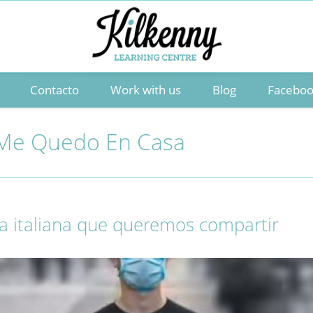
Contacto
Work with us
Blog
Facebo
Me Quedo En Casa
ga italiana que queremos compartir