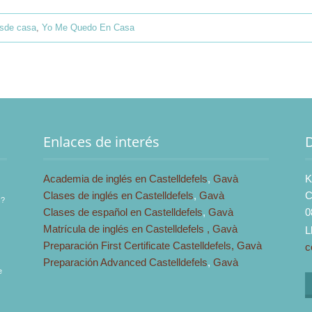
esde casa
,
Yo Me Quedo En Casa
Enlaces de interés
Academia de inglés en Castelldefels
,
Gavà
K
Clases de inglés en Castelldefels
,
Gavà
C
s?
Clases de español en Castelldefels
,
Gavà
0
Matrícula de inglés en Castelldefels ,
Gavà
L
Preparación First Certificate Castelldefels,
Gavà
c
Preparación Advanced Castelldefels
,
Gavà
e