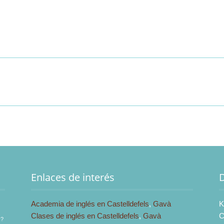
Enlaces de interés
Academia de inglés en Castelldefels
,
Gavà
K
Clases de inglés en Castelldefels
,
Gavà
C
s?