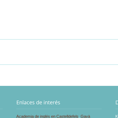
Enlaces de interés
Academia de inglés en Castelldefels
,
Gavà
K