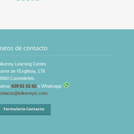
Datos de contacto
ilkenny Learning Centre
arrer de l’Església, 178
8860 Casteldefels
lama:
639 61 02 62
o Whatsapp:
ontacto@kilkennylc.com
Formulario Contacto