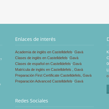
Enlaces de interés
Academia de inglés en Castelldefels
,
Gavà
K
Clases de inglés en Castelldefels
,
Gavà
C
s?
Clases de español en Castelldefels
,
Gavà
0
Matrícula de inglés en Castelldefels ,
Gavà
L
Preparación First Certificate Castelldefels,
Gavà
c
Preparación Advanced Castelldefels
,
Gavà
e
Redes Sociales