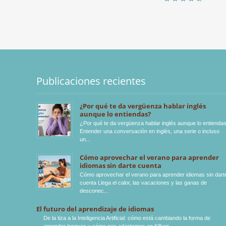
Publicaciones recientes
¿Por qué te da vergüenza hablar inglés
aunque lo entiendas?
¿Por qué te da vergüenza hablar inglés aunque lo entienda
Entender una conversación en inglés, una serie o incluso
un
Cómo aprovechar el verano para aprender
idiomas sin darte cuenta
Cómo aprovechar el verano para aprender idiomas sin dart
cuenta Llega el calor, las vacaciones y las ganas de
desconec
El futuro del aprendizaje de idiomas
De la tiza a la Inteligencia Artificial: cómo está cambiando la forma de
aprender lenguas y cómo nos adaptamos en Kilken